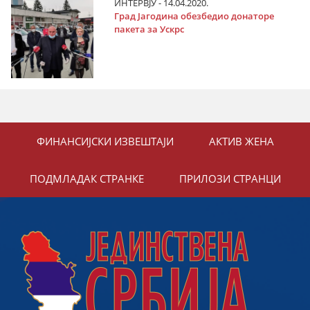
ИНТЕРВЈУ - 14.04.2020.
Град Јагодина обезбедио донаторе
пакета за Ускрс
ФИНАНСИЈСКИ ИЗВЕШТАЈИ
АКТИВ ЖЕНА
ПОДМЛАДАК СТРАНКЕ
ПРИЛОЗИ СТРАНЦИ