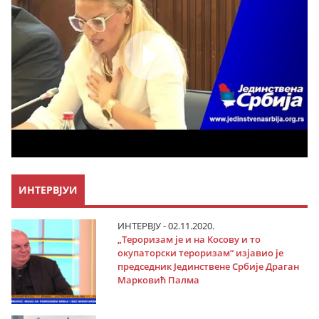
ИНТЕРВЈУИ
ИНТЕРВЈУ - 02.11.2020.
„Тероризам је и на Косову и то
окупаторски тероризам“ изјавио је
председник Јединствене Србије Драган
Марковић Палма